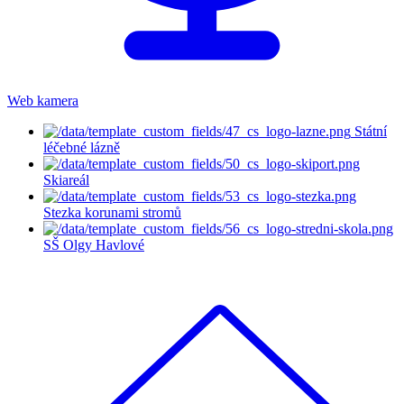
Web kamera
Státní
léčebné lázně
Skiareál
Stezka korunami stromů
SŠ Olgy Havlové