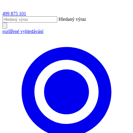
499 875 101
Hledaný výraz
rozšířené vyhledávání