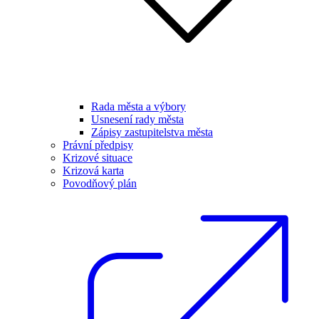
Rada města a výbory
Usnesení rady města
Zápisy zastupitelstva města
Právní předpisy
Krizové situace
Krizová karta
Povodňový plán